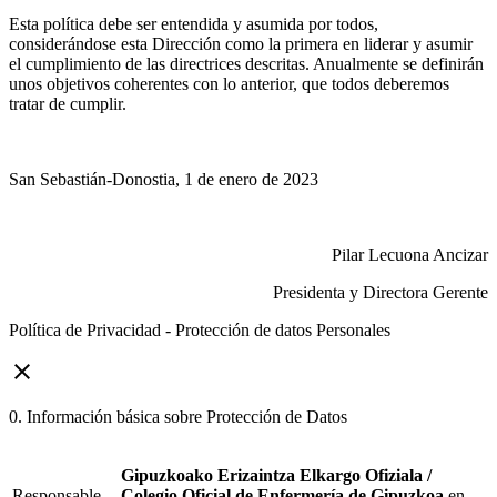
Esta política debe ser entendida y asumida por todos,
considerándose esta Dirección como la primera en liderar y asumir
el cumplimiento de las directrices descritas. Anualmente se definirán
unos objetivos coherentes con lo anterior, que todos deberemos
tratar de cumplir.
San Sebastián-Donostia, 1 de enero de 2023
Pilar Lecuona Ancizar
Presidenta y Directora Gerente
Política de Privacidad - Protección de datos Personales
close
0. Información básica sobre Protección de Datos
Gipuzkoako Erizaintza Elkargo Ofiziala /
Responsable
Colegio Oficial de Enfermería de Gipuzkoa
en