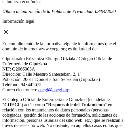
naturaleza económica.
Última actualización de la Política de Privacidad: 08/04/2020
Información legal
close
En cumplimiento de la normativa vigente le informamos que el
dominio de internet www.coegi.org es titularidad de:
Gipuzkoako Erizaintza Elkargo Ofiziala / Colegio Oficial de
Enfermería de Gipuzkoa
NIF: Q2066003A
Dirección: Calle Maestro Santesteban, 2, 1º
Población: 20011 Donostia San Sebastián (Gipuzkoa)
Teléfono: 943445672
Correo electrónico:
coegi@coegi.org
El Colegio Oficial de Enfermería de Gipuzkoa (en adelante
"
COEGI
") actúa como "
Responsable del Tratamiento
" en
relación con los tratamientos de datos personales (personas
colegiadas, gestión de las acciones de formación, solicitantes de
información, personas usuarias del sitio web, etc.) que se realizan a
través de este sitio web. No obstante, en aquellos casos en los que