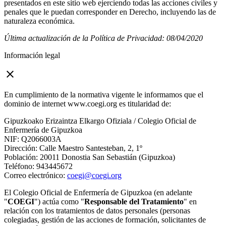
presentados en este sitio web ejerciendo todas las acciones civiles y
penales que le puedan corresponder en Derecho, incluyendo las de
naturaleza económica.
Última actualización de la Política de Privacidad: 08/04/2020
Información legal
close
En cumplimiento de la normativa vigente le informamos que el
dominio de internet www.coegi.org es titularidad de:
Gipuzkoako Erizaintza Elkargo Ofiziala / Colegio Oficial de
Enfermería de Gipuzkoa
NIF: Q2066003A
Dirección: Calle Maestro Santesteban, 2, 1º
Población: 20011 Donostia San Sebastián (Gipuzkoa)
Teléfono: 943445672
Correo electrónico:
coegi@coegi.org
El Colegio Oficial de Enfermería de Gipuzkoa (en adelante
"
COEGI
") actúa como "
Responsable del Tratamiento
" en
relación con los tratamientos de datos personales (personas
colegiadas, gestión de las acciones de formación, solicitantes de