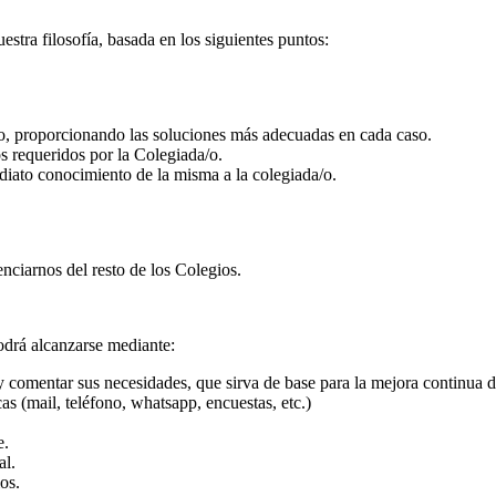
tra filosofía, basada en los siguientes puntos:
/o, proporcionando las soluciones más adecuadas en cada caso.
os requeridos por la Colegiada/o.
iato conocimiento de la misma a la colegiada/o.
enciarnos del resto de los Colegios.
odrá alcanzarse mediante:
y comentar sus necesidades, que sirva de base para la mejora continua d
cas (mail, teléfono, whatsapp, encuestas, etc.)
e.
al.
os.