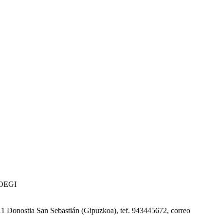
 COEGI
0011 Donostia San Sebastián (Gipuzkoa), tef. 943445672, correo