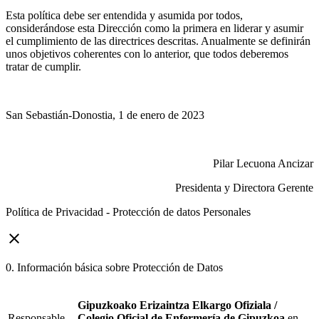
Esta política debe ser entendida y asumida por todos,
considerándose esta Dirección como la primera en liderar y asumir
el cumplimiento de las directrices descritas. Anualmente se definirán
unos objetivos coherentes con lo anterior, que todos deberemos
tratar de cumplir.
San Sebastián-Donostia, 1 de enero de 2023
Pilar Lecuona Ancizar
Presidenta y Directora Gerente
Política de Privacidad - Protección de datos Personales
close
0. Información básica sobre Protección de Datos
Gipuzkoako Erizaintza Elkargo Ofiziala /
Responsable
Colegio Oficial de Enfermería de Gipuzkoa
en