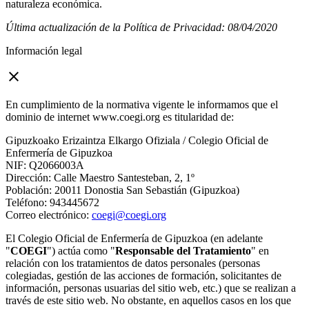
naturaleza económica.
Última actualización de la Política de Privacidad: 08/04/2020
Información legal
close
En cumplimiento de la normativa vigente le informamos que el
dominio de internet www.coegi.org es titularidad de:
Gipuzkoako Erizaintza Elkargo Ofiziala / Colegio Oficial de
Enfermería de Gipuzkoa
NIF: Q2066003A
Dirección: Calle Maestro Santesteban, 2, 1º
Población: 20011 Donostia San Sebastián (Gipuzkoa)
Teléfono: 943445672
Correo electrónico:
coegi@coegi.org
El Colegio Oficial de Enfermería de Gipuzkoa (en adelante
"
COEGI
") actúa como "
Responsable del Tratamiento
" en
relación con los tratamientos de datos personales (personas
colegiadas, gestión de las acciones de formación, solicitantes de
información, personas usuarias del sitio web, etc.) que se realizan a
través de este sitio web. No obstante, en aquellos casos en los que