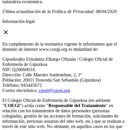
naturaleza económica.
Última actualización de la Política de Privacidad: 08/04/2020
Información legal
close
En cumplimiento de la normativa vigente le informamos que el
dominio de internet www.coegi.org es titularidad de:
Gipuzkoako Erizaintza Elkargo Ofiziala / Colegio Oficial de
Enfermería de Gipuzkoa
NIF: Q2066003A
Dirección: Calle Maestro Santesteban, 2, 1º
Población: 20011 Donostia San Sebastián (Gipuzkoa)
Teléfono: 943445672
Correo electrónico:
coegi@coegi.org
El Colegio Oficial de Enfermería de Gipuzkoa (en adelante
"
COEGI
") actúa como "
Responsable del Tratamiento
" en
relación con los tratamientos de datos personales (personas
colegiadas, gestión de las acciones de formación, solicitantes de
información, personas usuarias del sitio web, etc.) que se realizan a
través de este sitio web. No obstante, en aquellos casos en los que