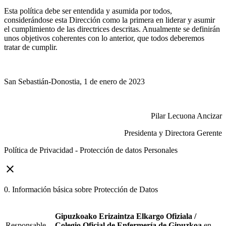
Esta política debe ser entendida y asumida por todos,
considerándose esta Dirección como la primera en liderar y asumir
el cumplimiento de las directrices descritas. Anualmente se definirán
unos objetivos coherentes con lo anterior, que todos deberemos
tratar de cumplir.
San Sebastián-Donostia, 1 de enero de 2023
Pilar Lecuona Ancizar
Presidenta y Directora Gerente
Política de Privacidad - Protección de datos Personales
close
0. Información básica sobre Protección de Datos
Gipuzkoako Erizaintza Elkargo Ofiziala /
Responsable
Colegio Oficial de Enfermería de Gipuzkoa
en