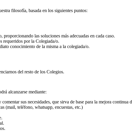
tra filosofía, basada en los siguientes puntos:
/o, proporcionando las soluciones más adecuadas en cada caso.
os requeridos por la Colegiada/o.
iato conocimiento de la misma a la colegiada/o.
enciarnos del resto de los Colegios.
odrá alcanzarse mediante:
y comentar sus necesidades, que sirva de base para la mejora continua d
cas (mail, teléfono, whatsapp, encuestas, etc.)
e.
al.
os.