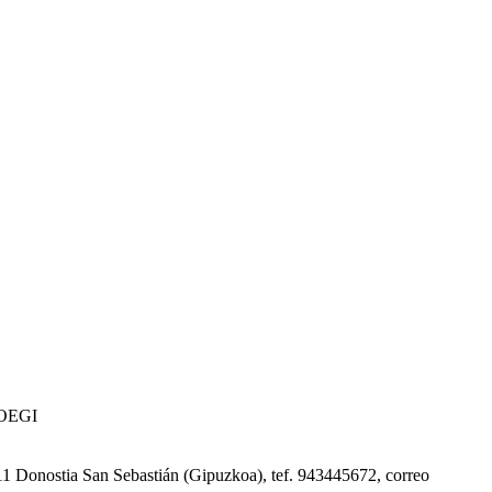
 COEGI
0011 Donostia San Sebastián (Gipuzkoa), tef. 943445672, correo