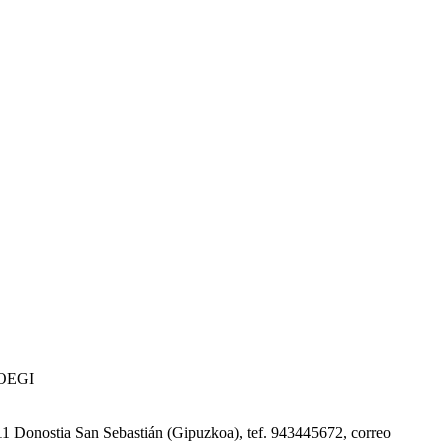
 COEGI
0011 Donostia San Sebastián (Gipuzkoa), tef. 943445672, correo