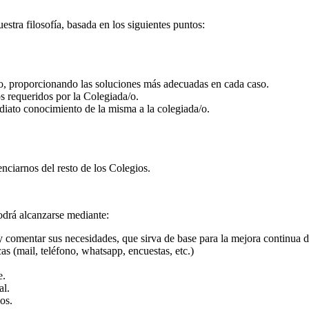
tra filosofía, basada en los siguientes puntos:
/o, proporcionando las soluciones más adecuadas en cada caso.
os requeridos por la Colegiada/o.
iato conocimiento de la misma a la colegiada/o.
enciarnos del resto de los Colegios.
odrá alcanzarse mediante:
y comentar sus necesidades, que sirva de base para la mejora continua d
cas (mail, teléfono, whatsapp, encuestas, etc.)
e.
al.
os.