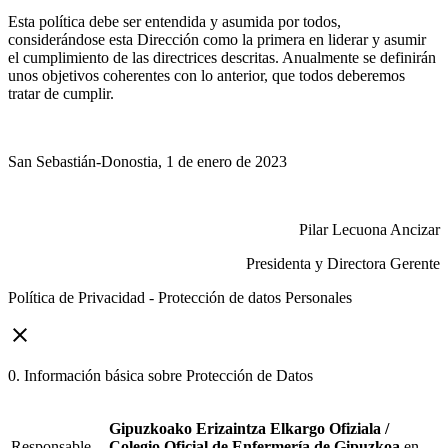
Esta política debe ser entendida y asumida por todos,
considerándose esta Dirección como la primera en liderar y asumir
el cumplimiento de las directrices descritas. Anualmente se definirán
unos objetivos coherentes con lo anterior, que todos deberemos
tratar de cumplir.
San Sebastián-Donostia, 1 de enero de 2023
Pilar Lecuona Ancizar
Presidenta y Directora Gerente
Política de Privacidad - Protección de datos Personales
close
0. Información básica sobre Protección de Datos
Gipuzkoako Erizaintza Elkargo Ofiziala /
Responsable
Colegio Oficial de Enfermería de Gipuzkoa
en