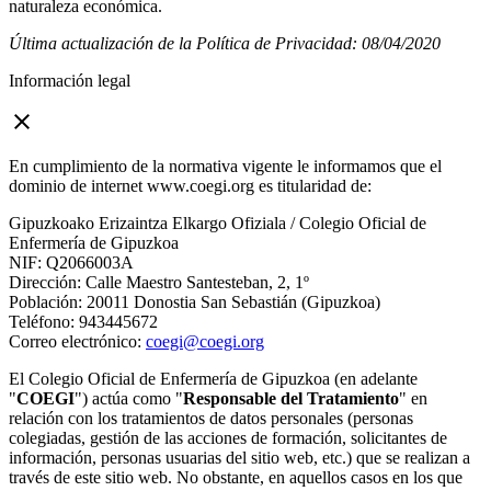
naturaleza económica.
Última actualización de la Política de Privacidad: 08/04/2020
Información legal
close
En cumplimiento de la normativa vigente le informamos que el
dominio de internet www.coegi.org es titularidad de:
Gipuzkoako Erizaintza Elkargo Ofiziala / Colegio Oficial de
Enfermería de Gipuzkoa
NIF: Q2066003A
Dirección: Calle Maestro Santesteban, 2, 1º
Población: 20011 Donostia San Sebastián (Gipuzkoa)
Teléfono: 943445672
Correo electrónico:
coegi@coegi.org
El Colegio Oficial de Enfermería de Gipuzkoa (en adelante
"
COEGI
") actúa como "
Responsable del Tratamiento
" en
relación con los tratamientos de datos personales (personas
colegiadas, gestión de las acciones de formación, solicitantes de
información, personas usuarias del sitio web, etc.) que se realizan a
través de este sitio web. No obstante, en aquellos casos en los que