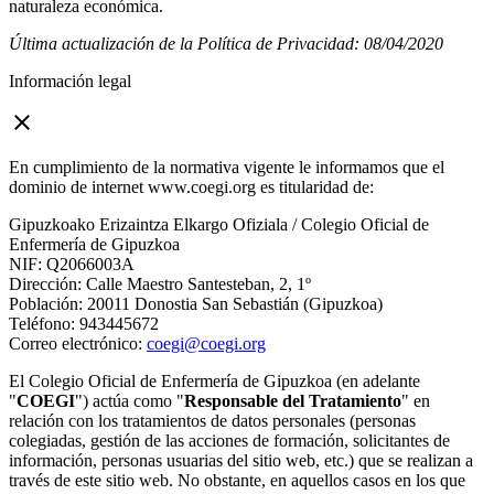
naturaleza económica.
Última actualización de la Política de Privacidad: 08/04/2020
Información legal
close
En cumplimiento de la normativa vigente le informamos que el
dominio de internet www.coegi.org es titularidad de:
Gipuzkoako Erizaintza Elkargo Ofiziala / Colegio Oficial de
Enfermería de Gipuzkoa
NIF: Q2066003A
Dirección: Calle Maestro Santesteban, 2, 1º
Población: 20011 Donostia San Sebastián (Gipuzkoa)
Teléfono: 943445672
Correo electrónico:
coegi@coegi.org
El Colegio Oficial de Enfermería de Gipuzkoa (en adelante
"
COEGI
") actúa como "
Responsable del Tratamiento
" en
relación con los tratamientos de datos personales (personas
colegiadas, gestión de las acciones de formación, solicitantes de
información, personas usuarias del sitio web, etc.) que se realizan a
través de este sitio web. No obstante, en aquellos casos en los que