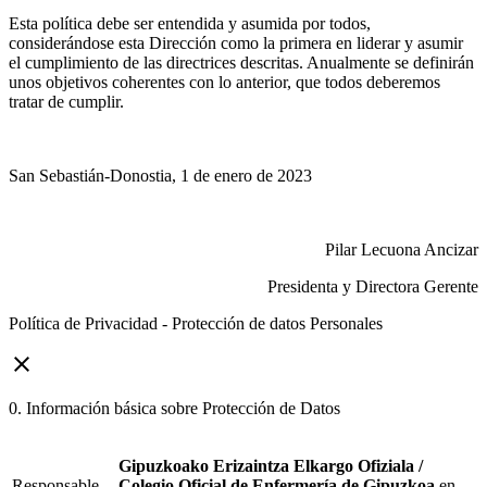
Esta política debe ser entendida y asumida por todos,
considerándose esta Dirección como la primera en liderar y asumir
el cumplimiento de las directrices descritas. Anualmente se definirán
unos objetivos coherentes con lo anterior, que todos deberemos
tratar de cumplir.
San Sebastián-Donostia, 1 de enero de 2023
Pilar Lecuona Ancizar
Presidenta y Directora Gerente
Política de Privacidad - Protección de datos Personales
close
0. Información básica sobre Protección de Datos
Gipuzkoako Erizaintza Elkargo Ofiziala /
Responsable
Colegio Oficial de Enfermería de Gipuzkoa
en