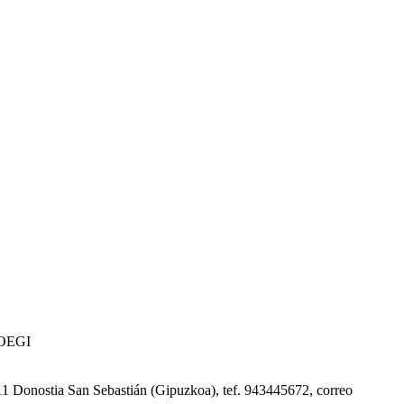
 COEGI
0011 Donostia San Sebastián (Gipuzkoa), tef. 943445672, correo